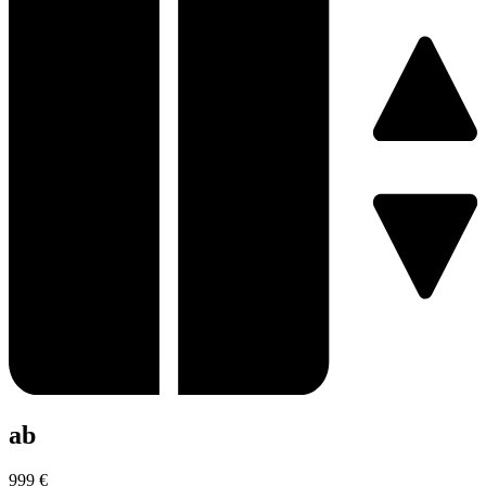
ab
999
€